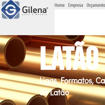
Home
Empresa
Orçament
Latão
Ligas, Formatos, Ca
do Latão