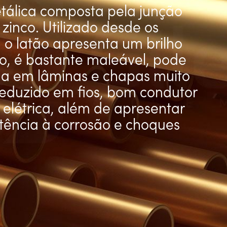
tálica composta pela junção
zinco. Utilizado desde os
, o latão apresenta um brilho
o, é bastante maleável, pode
da em lâminas e chapas muito
 reduzido em fios, bom condutor
 elétrica, além de apresentar
stência à corrosão e choques