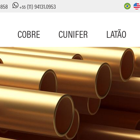
3858
(11) 94131.0953
+55
COBRE
CUNIFER
LATÃO