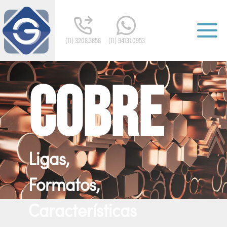
(11) 3208.3858
(11) 94131.0953
Cobre
Ligas,
Formatos,
Características